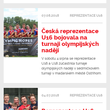
07.08.2018
REPREZENTACE U16
Česká reprezentace
U16 bojovala na
turnaji olympijských
nadějí
V sobotu 4.srpna se reprezentace
U16 a U18 zúčastnila turnaje
olympijských nadějí v sedmičkovém
turnaji v maďarském městě Ostřihom.
04.07.2018
REPREZENTACE U16