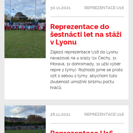
30.11.2021
REPREZENTACE U16
Reprezentace do
šestnácti let na stáži
v Lyonu
Zájezd reprezentace U16 do Lyonu
navazoval na 4 srazy (1x Čechy, 1x
Morava, 1x dohromady, 1x užší výběr
repre 2 týmy). Rozhodli jsme se proto
vzít s sebou 2 týmy, abychom tuto
zkušenost umožnili širšímu počtu
hráčů.
28.11.2021
REPREZENTACE U16