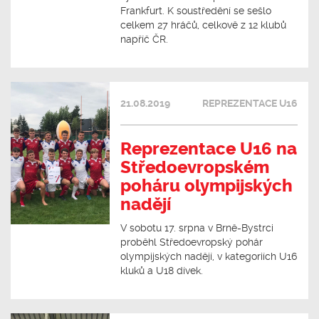
Frankfurt. K soustředění se sešlo
celkem 27 hráčů, celkově z 12 klubů
napříč ČR.
21.08.2019
REPREZENTACE U16
Reprezentace U16 na
Středoevropském
poháru olympijských
nadějí
V sobotu 17. srpna v Brně-Bystrci
proběhl Středoevropský pohár
olympijských nadějí, v kategoriích U16
kluků a U18 dívek.