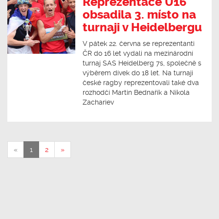
Reprezentace U16
obsadila 3. místo na
turnaji v Heidelbergu
V pátek 22. června se reprezentanti
ČR do 16 let vydali na mezinárodní
turnaj SAS Heidelberg 7s, společně s
výběrem dívek do 18 let. Na turnaji
české ragby reprezentovali také dva
rozhodčí Martin Bednařík a Nikola
Zachariev
«
1
2
»