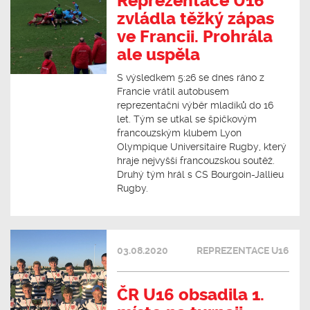
Reprezentace U16
zvládla těžký zápas
ve Francii. Prohrála
ale uspěla
S výsledkem 5:26 se dnes ráno z
Francie vrátil autobusem
reprezentační výběr mladíků do 16
let. Tým se utkal se špičkovým
francouzským klubem Lyon
Olympique Universitaire Rugby, který
hraje nejvyšší francouzskou soutěž.
Druhý tým hrál s CS Bourgoin-Jallieu
Rugby.
03.08.2020
REPREZENTACE U16
ČR U16 obsadila 1.