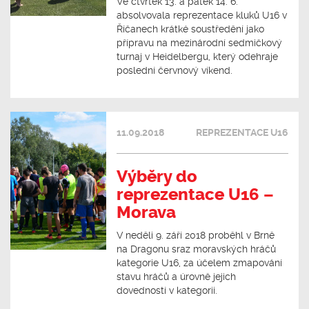
Ve čtvrtek 13. a pátek 14. 6.
absolvovala reprezentace kluků U16 v
Říčanech krátké soustředění jako
přípravu na mezinárodní sedmičkový
turnaj v Heidelbergu, který odehraje
poslední červnový víkend.
11.09.2018
REPREZENTACE U16
Výběry do
reprezentace U16 –
Morava
V neděli 9. září 2018 proběhl v Brně
na Dragonu sraz moravských hráčů
kategorie U16, za účelem zmapování
stavu hráčů a úrovně jejich
dovedností v kategorii.