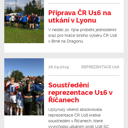
Příprava ČR U16 na
utkání v Lyonu
V neděli 20. října proběhl jednodenní
sraz pro hráče širšího výběru ČR U16
v Brně na Dragonu.
26.09.2019
REPREZENTACE U16
Soustředění
reprezentace U16 v
Říčanech
Uplynulý víkend absolvovala
reprezentace ČR U16 krátké
soustředění v Říčanech, které
vyvrcholilo utkáním proti U16 SC