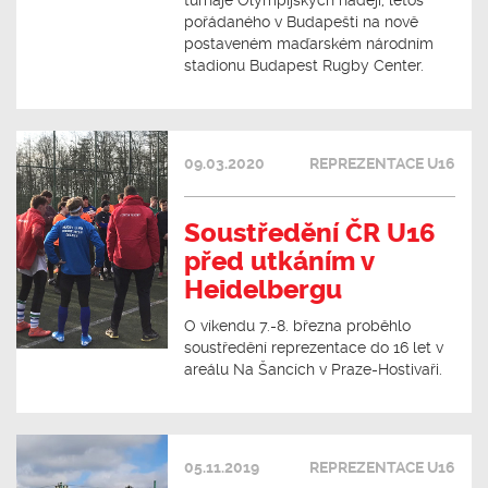
turnaje Olympijských nadějí, letos
pořádaného v Budapešti na nově
postaveném maďarském národním
stadionu Budapest Rugby Center.
09.03.2020
REPREZENTACE U16
Soustředění ČR U16
před utkáním v
Heidelbergu
O víkendu 7.-8. března proběhlo
soustředění reprezentace do 16 let v
areálu Na Šancích v Praze-Hostivaři.
05.11.2019
REPREZENTACE U16