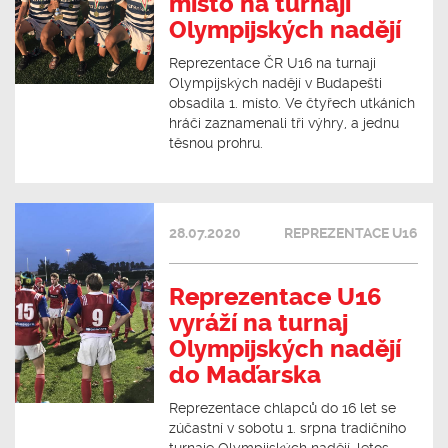
místo na turnaji
Olympijských nadějí
Reprezentace ČR U16 na turnaji
Olympijských nadějí v Budapešti
obsadila 1. místo. Ve čtyřech utkáních
hráči zaznamenali tři výhry, a jednu
těsnou prohru.
28.07.2020
REPREZENTACE U16
Reprezentace U16
vyráží na turnaj
Olympijských nadějí
do Maďarska
Reprezentace chlapců do 16 let se
zúčastní v sobotu 1. srpna tradičního