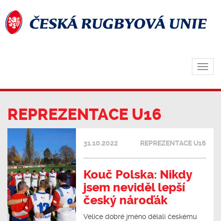
Zobra
navig
REPREZENTACE U16
31.10.2022
REPREZENTACE U16
Kouč Polska: Nikdy
jsem neviděl lepší
český nároďák
Velice dobré jméno dělali českému