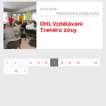
24.01.2019
TRÉNOVÁNÍ & VZDĚLÁVÁNÍ
DHL Vzdělávání
Trenérů 2019
«
1
...
4
5
6
7
8
9
10
...
12
...
15
»