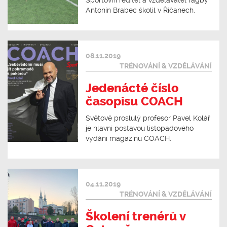
Sportovní ředitel a vzdělavatel ragby
Antonín Brabec školil v Říčanech.
08.11.2019
TRÉNOVÁNÍ & VZDĚLÁVÁNÍ
Jedenácté číslo
časopisu COACH
Světově proslulý profesor Pavel Kolář
je hlavní postavou listopadového
vydání magazínu COACH.
04.11.2019
TRÉNOVÁNÍ & VZDĚLÁVÁNÍ
Školení trenérů v