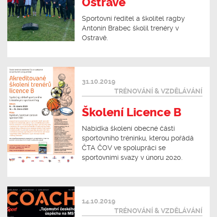
Ostravě
Sportovní ředitel a školitel ragby
Antonín Brabec školil trenéry v
Ostravě.
31.10.2019
TRÉNOVÁNÍ & VZDĚLÁVÁNÍ
Školení Licence B
Nabídka školení obecné části
sportovního tréninku, kterou pořádá
ČTA ČOV ve spolupráci se
sportovními svazy v únoru 2020.
14.10.2019
TRÉNOVÁNÍ & VZDĚLÁVÁNÍ