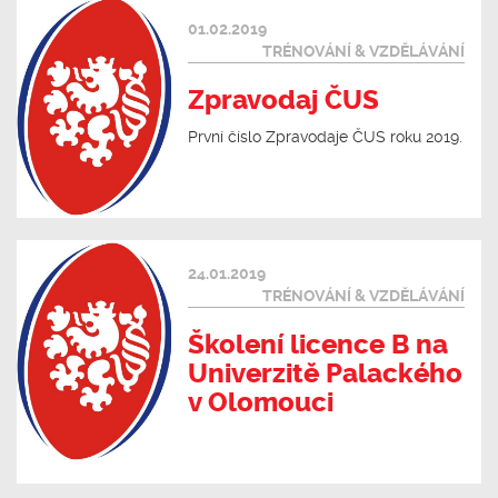
01.02.2019
TRÉNOVÁNÍ & VZDĚLÁVÁNÍ
Zpravodaj ČUS
První číslo Zpravodaje ČUS roku 2019.
24.01.2019
TRÉNOVÁNÍ & VZDĚLÁVÁNÍ
Školení licence B na
Univerzitě Palackého
v Olomouci