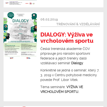
06.02.2019
TRÉNOVÁNÍ & VZDĚLÁVÁNÍ
DIALOGY: Výživa ve
vrcholovém sportu
Česká trenérská akademie ČOV
připravuje pro národní sportovní
federace a jejich trenéry další
vzdělávací seminář
Dialogy
.
Konkrétně se jedná o seminář, který 7.
3. 2019 v Centru pohybové medicíny
povede Prof. Libor Vítek.
Téma semináře:
VÝŽIVA VE
VRCHOLOVÉM SPORTU.