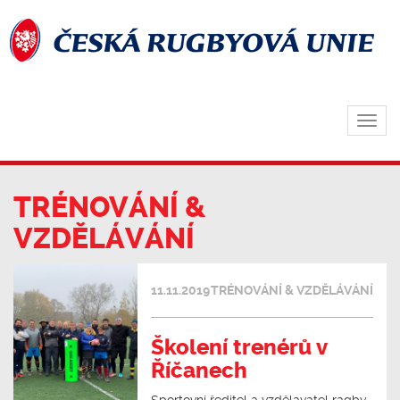
Zobra
navig
TRÉNOVÁNÍ &
VZDĚLÁVÁNÍ
11.11.2019
TRÉNOVÁNÍ & VZDĚLÁVÁNÍ
Školení trenérů v
Říčanech