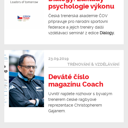
psychologie výkonu
Česká trenérská akademie ČOV
připravuje pro národní sportovní
federace a jejich trenéry další
vzdělávací seminář z edice
Dialogy.
23.09.2019
TRÉNOVÁNÍ & VZDĚLÁVÁNÍ
Deváté číslo
magazínu Coach
Uvnitř najdete rozhovor s bývalým
trenérem české ragbyové
reprezentace Christopherem
Gajanem.