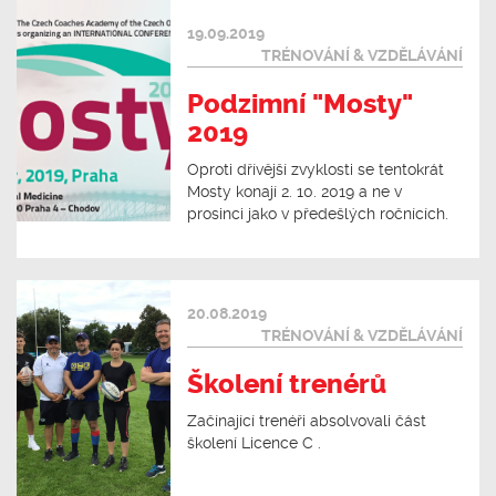
19.09.2019
TRÉNOVÁNÍ & VZDĚLÁVÁNÍ
Podzimní "Mosty"
2019
Oproti dřívější zvyklosti se tentokrát
Mosty konají 2. 10. 2019 a ne v
prosinci jako v předešlých ročnících.
20.08.2019
TRÉNOVÁNÍ & VZDĚLÁVÁNÍ
Školení trenérů
Začínající trenéři absolvovali část
školení Licence C .