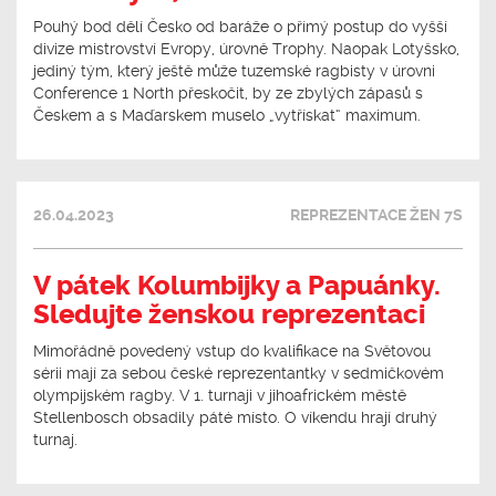
Pouhý bod dělí Česko od baráže o přímý postup do vyšší
divize mistrovství Evropy, úrovně Trophy. Naopak Lotyšsko,
jediný tým, který ještě může tuzemské ragbisty v úrovni
Conference 1 North přeskočit, by ze zbylých zápasů s
Českem a s Maďarskem muselo „vytřískat“ maximum.
26.04.2023
REPREZENTACE ŽEN 7S
V pátek Kolumbijky a Papuánky.
Sledujte ženskou reprezentaci
Mimořádně povedený vstup do kvalifikace na Světovou
sérii mají za sebou české reprezentantky v sedmičkovém
olympijském ragby. V 1. turnaji v jihoafrickém městě
Stellenbosch obsadily páté místo. O víkendu hrají druhý
turnaj.