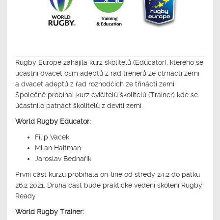
Rugby Europe zahájila kurz školitelů (Educator), kterého se
účastní dvacet osm adeptů z řad trenérů ze čtrnácti zemí
a dvacet adeptů z řad rozhodčích ze třinácti zemí.
Společně probíhal kurz cvičitelů školitelů (Trainer) kde se
účastnilo patnáct školitelů z devíti zemí.
World Rugby Educator:
Filip Vacek
Milan Haitman
Jaroslav Bednařík
První část kurzu probíhala on-line od středy 24.2 do pátku
26.2 2021. Druhá část bude praktické vedení školení Rugby
Ready
World Rugby Trainer: