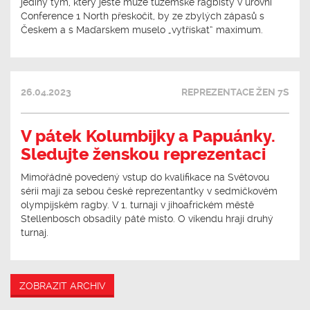
jediný tým, který ještě může tuzemské ragbisty v úrovni
Conference 1 North přeskočit, by ze zbylých zápasů s
Českem a s Maďarskem muselo „vytřískat“ maximum.
26.04.2023
REPREZENTACE ŽEN 7S
V pátek Kolumbijky a Papuánky.
Sledujte ženskou reprezentaci
Mimořádně povedený vstup do kvalifikace na Světovou
sérii mají za sebou české reprezentantky v sedmičkovém
olympijském ragby. V 1. turnaji v jihoafrickém městě
Stellenbosch obsadily páté místo. O víkendu hrají druhý
turnaj.
ZOBRAZIT ARCHIV