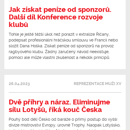
Jak získat peníze od sponzorů.
Další díl Konference rozvoje
klubů
Tohle je ještě těžší úkol než porazit v extralize Říčany,
podepsat profesionální hráčskou smlouvu ve Francii nebo
složit Dana Hoška. Získat peníze od sponzorů na provoz
ragbyového klubu. Žádný zaručený návod neexistuje,
pomoci ale může vlastní zkušenost a několik principů.
26.04.2023
REPREZENTACE MUŽI XV
Dvě příhry a náraz. Eliminujme
sílu Lotyšů, říká kouč Česka
Pouhý bod dělí Česko od baráže o přímý postup do vyšší
divize mistrovství Evropy, úrovně Trophy. Naopak Lotyšsko,