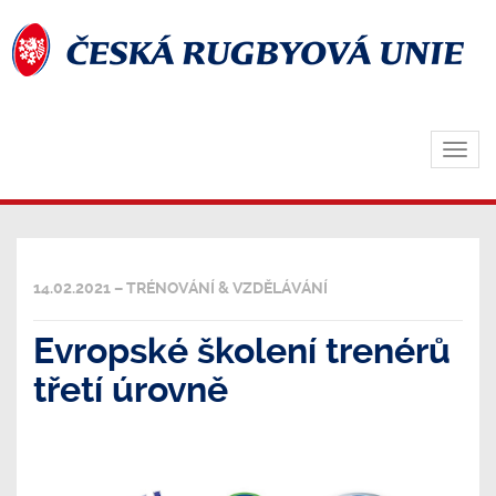
Zobra
navig
14.02.2021 – TRÉNOVÁNÍ & VZDĚLÁVÁNÍ
Evropské školení trenérů
třetí úrovně