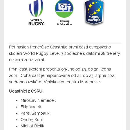
Pět našich trenérů se účastnilo první části evropského
školení World Rugby Level 3 společně s dalšími 28 trenéry
celkem ze 14 zemí.
První část školení proběhla on-line od 25. do 29. ledna
2021. Druhá část je naplánována od 21. do 23. srpna 2021
ve francouzském tréninkovém centru Marcoussis.
Účastníci z ČSRU
:
Miroslav Němeček
Filip Vacek
Karel Šampalík
Ondřej Kutil
Michal Bielik