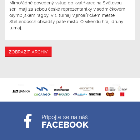
Mimořádně povedený vstup do kvalifikace na Světovou
sérii mají za sebou české reprezentantky v sedmičkovém
olympijském ragby. V 1. turnaji v jihoafrickém městě
Stellenbosch obsadily páté místo. O víkendu hrají druhý
turnaj.
ZOBRAZIT ARCHIV
Připojte se na náš
FACEBOOK