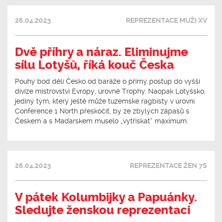
26.04.2023
REPREZENTACE MUŽI XV
Dvě příhry a náraz. Eliminujme
sílu Lotyšů, říká kouč Česka
Pouhý bod dělí Česko od baráže o přímý postup do vyšší
divize mistrovství Evropy, úrovně Trophy. Naopak Lotyšsko,
jediný tým, který ještě může tuzemské ragbisty v úrovni
Conference 1 North přeskočit, by ze zbylých zápasů s
Českem a s Maďarskem muselo „vytřískat“ maximum.
26.04.2023
REPREZENTACE ŽEN 7S
V pátek Kolumbijky a Papuánky.
Sledujte ženskou reprezentaci