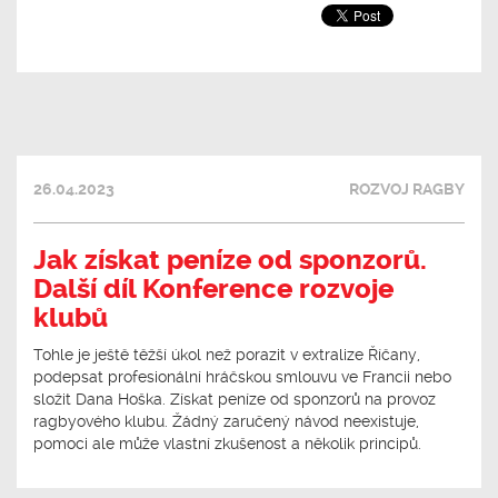
26.04.2023
ROZVOJ RAGBY
Jak získat peníze od sponzorů.
Další díl Konference rozvoje
klubů
Tohle je ještě těžší úkol než porazit v extralize Říčany,
podepsat profesionální hráčskou smlouvu ve Francii nebo
složit Dana Hoška. Získat peníze od sponzorů na provoz
ragbyového klubu. Žádný zaručený návod neexistuje,
pomoci ale může vlastní zkušenost a několik principů.