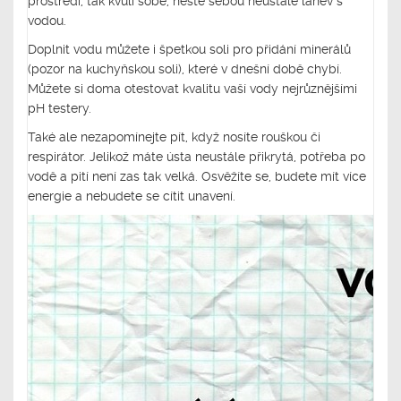
prostředí, tak kvůli sobě, neste sebou neustále lahev s
vodou.
Doplnit vodu můžete i špetkou soli pro přidání minerálů
(pozor na kuchyňskou soli), které v dnešní době chybí.
Můžete si doma otestovat kvalitu vaší vody nejrůznějšími
pH testery.
Také ale nezapomínejte pít, když nosíte rouškou či
respirátor. Jelikož máte ústa neustále přikrytá, potřeba po
vodě a pití není zas tak velká. Osvěžíte se, budete mít více
energie a nebudete se cítit unavení.