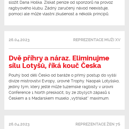
složit Dana Hoška. Získat peníze od sponzorů na provoz
ragbyového klubu. Žádný zaručený návod neexistuje,
pomoci ale může vlastní zkušenost a několik principů.
26.04.2023
REPREZENTACE MUŽI XV
Dvě příhry a náraz. Eliminujme
sílu Lotyšů, říká kouč Česka
Pouhý bod dělí Česko od baráže o přímý postup do vyšší
divize mistrovství Evropy, úrovně Trophy. Naopak Lotyšsko,
jediný tým, který ještě může tuzemské ragbisty v úrovni
Conference 1 North přeskočit, by ze zbylých zápasů s
Českem a s Maďarskem muselo „vytřískat“ maximum.
26.04.2023
REPREZENTACE ŽEN 7S