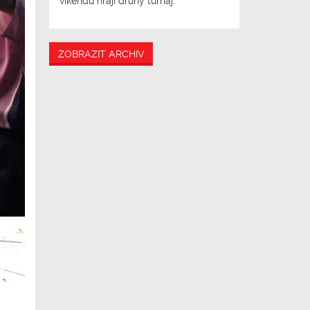
víkendu hrají druhý turnaj.
ZOBRAZIT ARCHIV