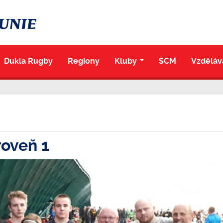
Dukla Rugby
Regiony
Kluby
SCM
Vzděláv
...
roveň 1