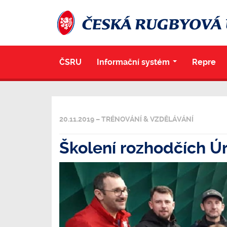
ČSRU
Informační systém
Repre
...
20.11.2019 – TRÉNOVÁNÍ & VZDĚLÁVÁNÍ
Školení rozhodčích Ú