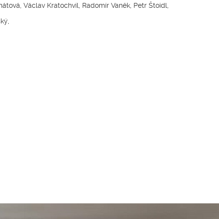
tová, Václav Kratochvíl, Radomír Vaněk, Petr Štoidl,
ký,