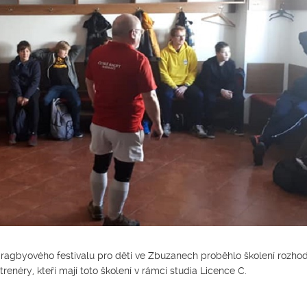
 ragbyového festivalu pro děti ve Zbuzanech proběhlo školení rozho
enéry, kteří mají toto školení v rámci studia Licence C.