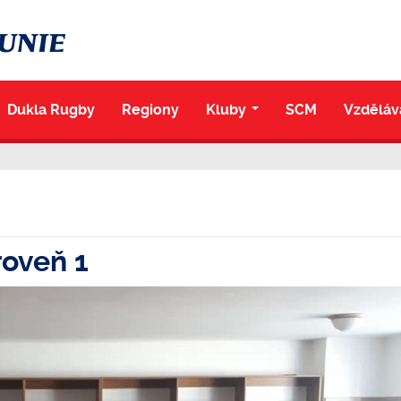
Dukla Rugby
Regiony
Kluby
SCM
Vzděláv
...
roveň 1