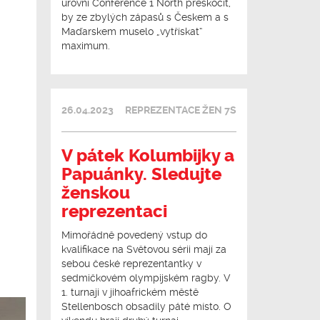
úrovni Conference 1 North přeskočit,
by ze zbylých zápasů s Českem a s
Maďarskem muselo „vytřískat“
maximum.
26.04.2023
REPREZENTACE ŽEN 7S
V pátek Kolumbijky a
Papuánky. Sledujte
ženskou
reprezentaci
Mimořádně povedený vstup do
kvalifikace na Světovou sérii mají za
sebou české reprezentantky v
sedmičkovém olympijském ragby. V
1. turnaji v jihoafrickém městě
Stellenbosch obsadily páté místo. O