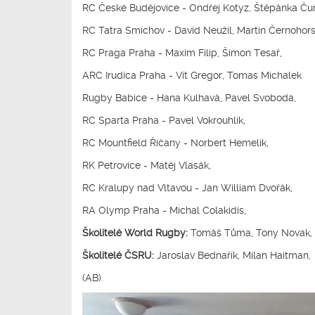
RC České Budějovice - Ondřej Kotyz, Štěpánka Čuná
RC Tatra Smíchov - David Neužil, Martin Černohors
RC Praga Praha - Maxim Filip, Šimon Tesař,
ARC Irudica Praha - Vít Gregor, Tomas Michalek
Rugby Babice - Hana Kulhavá
, Pavel Svoboda
,
RC Sparta Praha - Pavel Vokrouhlík,
RC Mountfield Říčany - Norbert Hemelík
,
RK Petrovice - Matěj Vlasák,
RC Kralupy nad Vltavou
- Jan William Dvořák
,
RA Olymp Praha
- Michal Colakidis
,
Školitelé World Rugby:
Tomáš Tůma, Tony Novak,
Školitelé ČSRU:
Jaroslav Bednařík, Milan Haitman,
(AB)