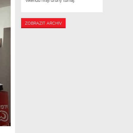
víkendu hrají druhý turnaj.
ZOBRAZIT ARCHIV