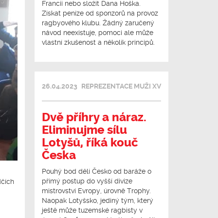
Francii nebo složit Dana Hoška.
Získat peníze od sponzorů na provoz
ragbyového klubu. Žádný zaručený
návod neexistuje, pomoci ale může
vlastní zkušenost a několik principů.
26.04.2023
REPREZENTACE MUŽI XV
Dvě příhry a náraz.
Eliminujme sílu
Lotyšů, říká kouč
Česka
Pouhý bod dělí Česko od baráže o
přímý postup do vyšší divize
dčích
mistrovství Evropy, úrovně Trophy.
Naopak Lotyšsko, jediný tým, který
ještě může tuzemské ragbisty v