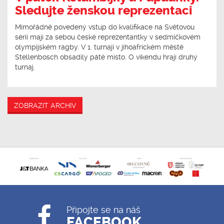
Sledujte ženskou reprezentaci
Mimořádně povedený vstup do kvalifikace na Světovou
sérii mají za sebou české reprezentantky v sedmičkovém
olympijském ragby. V 1. turnaji v jihoafrickém městě
Stellenbosch obsadily páté místo. O víkendu hrají druhý
turnaj.
ZOBRAZIT ARCHIV
Připojte se na náš
FACEBOOK