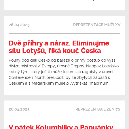
26.04.2023
REPREZENTACE MUŽI XV
Dvě příhry a náraz. Eliminujme
sílu Lotyšů, říká kouč Česka
Pouhý bod dělí Česko od baráže o přímý postup do vyšší
divize mistrovství Evropy, úrovně Trophy. Naopak Lotyšsko,
jediný tým, který ještě může tuzemské ragbisty v úrovni
Conference 1 North přeskočit, by ze zbylých zápasů s
Českem a s Maďarskem muselo „vytřískat“ maximum.
26.04.2023
REPREZENTACE ŽEN 7S
V pátek Kolumbijky a Papuánky.