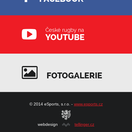
České rugby na
YOUTUBE
FOTOGALERIE
© 2014 eSports, s.r.o. -
www.esports.cz
webdesign
tellinger.cz