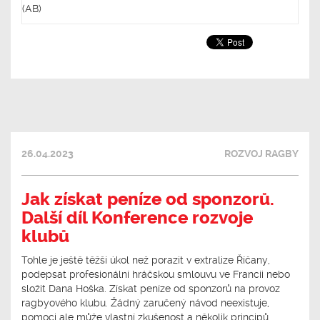
(AB)
26.04.2023
ROZVOJ RAGBY
Jak získat peníze od sponzorů.
Další díl Konference rozvoje
klubů
Tohle je ještě těžší úkol než porazit v extralize Říčany,
podepsat profesionální hráčskou smlouvu ve Francii nebo
složit Dana Hoška. Získat peníze od sponzorů na provoz
ragbyového klubu. Žádný zaručený návod neexistuje,
pomoci ale může vlastní zkušenost a několik principů.