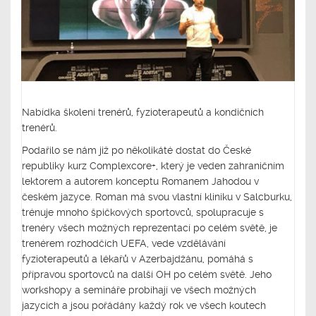
Nabídka školení trenérů, fyzioterapeutů a kondičních
trenérů.
Podařilo se nám již po několikáté dostat do České
republiky kurz Complexcore+, který je veden zahraničním
lektorem a autorem konceptu Romanem Jahodou v
českém jazyce. Roman má svou vlastní kliniku v Salcburku,
trénuje mnoho špičkových sportovců, spolupracuje s
trenéry všech možných reprezentací po celém světě, je
trenérem rozhodčích UEFA, vede vzdělávání
fyzioterapeutů a lékařů v Azerbajdžánu, pomáhá s
přípravou sportovců na další OH po celém světě. Jeho
workshopy a semináře probíhají ve všech možných
jazycích a jsou pořádány každý rok ve všech koutech