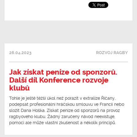
26.04.2023
ROZVOJ RAGBY
Jak získat peníze od sponzorů.
Další díl Konference rozvoje
klubů
Tohle je ještě těžší úkol než porazit v extralize Říčany,
podepsat profesionální hráčskou smlouvu ve Francii nebo
složit Dana Hoška. Získat peníze od sponzorů na provoz
ragbyového klubu. Žádný zaručený návod neexistuje,
pomoci ale může vlastní zkušenost a několik principů.