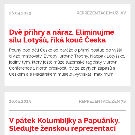
26.04.2023
REPREZENTACE MUŽI XV
Dvě příhry a náraz. Eliminujme
sílu Lotyšů, říká kouč Česka
Pouhý bod dělí Česko od baráže o přímý postup do vyšší
divize mistrovství Evropy, úrovně Trophy. Naopak Lotyšsko,
jediný tým, který ještě může tuzemské ragbisty v úrovni
Conference 1 North přeskočit, by ze zbylých zápasů s
Českem a s Maďarskem muselo „vytřískat“ maximum.
26.04.2023
REPREZENTACE ŽEN 7S
V pátek Kolumbijky a Papuánky.
Sledujte ženskou reprezentaci