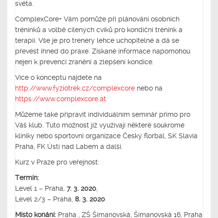
světa.
ComplexCore+ Vám pomůže při plánování osobních
tréninků a volbě cílených cviků pro kondiční trénink a
terapii. Vše je pro trenéry lehce uchopitelné a dá se
převést ihned do praxe. Získané informace napomohou
nejen k prevenci zranění a zlepšení kondice.
Více o konceptu najdete na
http://www.fyziotrek.cz/complexcore
nebo na
https://www.complexcore.at
Můžeme také připravit individuálním seminář přímo pro
Váš klub. Tuto možnost již využívají některé soukromé
kliniky nebo sportovní organizace Český florbal, SK Slavia
Praha, FK Ústí nad Labem a další.
Kurz v Praze pro veřejnost:
Termín:
Level 1 – Praha,
7. 3. 2020
,
Level 2/3 – Praha,
8. 3. 2020
Místo konání:
Praha , ZŠ Šimanovská, Šimanovská 16, Praha