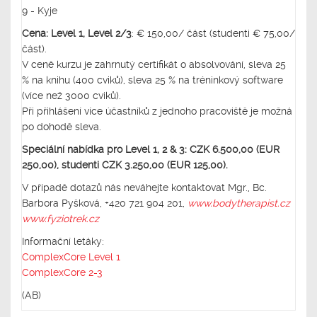
9 - Kyje
Cena: Level 1, Level 2/3
: € 150,00/ část (studenti € 75,00/
část).
V ceně kurzu je zahrnutý certifikát o absolvování, sleva 25
% na knihu (400 cviků), sleva 25 % na tréninkový software
(více než 3000 cviků).
Při přihlášení více účastníků z jednoho pracoviště je možná
po dohodě sleva.
Speciální nabídka pro Level 1, 2 & 3: CZK 6.500,00 (EUR
250,00), studenti CZK 3.250,00 (EUR 125,00).
V případě dotazů nás neváhejte kontaktovat Mgr., Bc.
Barbora Pyšková, +420 721 904 201,
www.bodytherapist.cz
www.fyziotrek.cz
Informační letáky:
ComplexCore Level 1
ComplexCore 2-3
(AB)