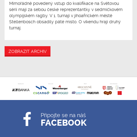
Mimořádně povedený vstup do kvalifikace na Světovou
sérii mají za sebou české reprezentantky v sedmičkovém
olympijském ragby. V 1. turnaji v jihoafrickém městě
Stellenbosch obsadily páté místo. O víkendu hrají druhý
turnaj.
ZOBRAZIT ARCHIV
Připojte se na náš
FACEBOOK