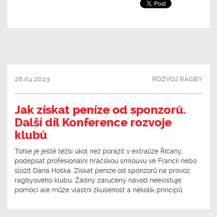
26.04.2023
ROZVOJ RAGBY
Jak získat peníze od sponzorů.
Další díl Konference rozvoje
klubů
Tohle je ještě těžší úkol než porazit v extralize Říčany,
podepsat profesionální hráčskou smlouvu ve Francii nebo
složit Dana Hoška. Získat peníze od sponzorů na provoz
ragbyového klubu. Žádný zaručený návod neexistuje,
pomoci ale může vlastní zkušenost a několik principů.