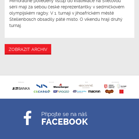
Mimořádně povedený vstup do kvalifikace na Světovou
sérii mají za sebou české reprezentantky v sedmičkovém
olympijském ragby. V 1. turnaji v jihoafrickém městě
Stellenbosch obsadily páté místo. O víkendu hrají druhý
turnaj.
ZOBRAZIT ARCHIV
Připojte se na náš
FACEBOOK