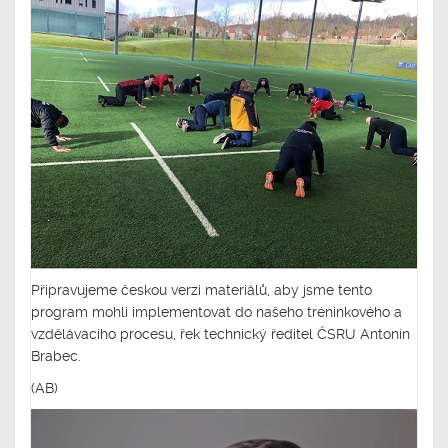
Připravujeme českou verzi materiálů, aby jsme tento
program mohli implementovat do našeho tréninkového a
vzdělávacího procesu, řek technický ředitel ČSRU Antonín
Brabec.
(AB)