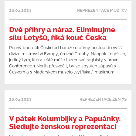
26.04.2023
REPREZENTACE MUŽI XV
Dvě příhry a náraz. Eliminujme
sílu Lotyšů, říká kouč Česka
Pouhý bod dělí Česko od baráže o přímý postup do vyšší
divize mistrovství Evropy, úrovně Trophy. Naopak Lotyšsko,
jediný tým, který ještě může tuzemské ragbisty v úrovni
Conference 1 North přeskočit, by ze zbylých zápasů s
Českem a s Maďarskem muselo „vytřískat“ maximum.
26.04.2023
REPREZENTACE ŽEN 7S
V pátek Kolumbijky a Papuánky.
Sledujte ženskou reprezentaci